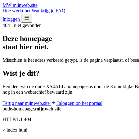
MW
mijnweb
.site
Hoe werkt het
Wat krijg je
FAQ
Inloggen
404 - niet gevonden
Deze homepage
staat hier niet.
Misschien is het adres verkeerd getypt, is de pagina verplaatst, of be
Wist je dit?
Een deel van de oude XS4ALL-homepages is door de Koninklijke Bib
nog in een webarchief bewaard zijn.
Terug naar mijnweb.site
Inloggen op het portaal
oude-homepage
.mijnweb.site
HTTP/1.1 404
> index.html