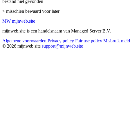
bestand niet gevonden
> misschien bewaard voor later
MW
mijnweb
.site
mijnweb.site is een handelsnaam van Managed Server B.V.
Algemene voorwaarden
Privacy policy
Fair use policy
Misbruik mel
© 2026 mijnweb.site
support@mijnweb.site