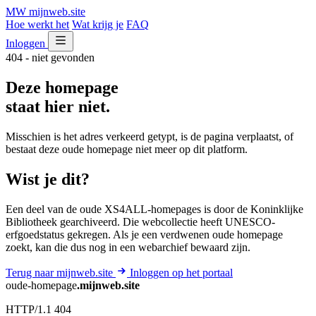
MW
mijnweb
.site
Hoe werkt het
Wat krijg je
FAQ
Inloggen
404 - niet gevonden
Deze homepage
staat hier niet.
Misschien is het adres verkeerd getypt, is de pagina verplaatst, of
bestaat deze oude homepage niet meer op dit platform.
Wist je dit?
Een deel van de oude XS4ALL-homepages is door de Koninklijke
Bibliotheek gearchiveerd. Die webcollectie heeft UNESCO-
erfgoedstatus gekregen. Als je een verdwenen oude homepage
zoekt, kan die dus nog in een webarchief bewaard zijn.
Terug naar mijnweb.site
Inloggen op het portaal
oude-homepage
.mijnweb.site
HTTP/1.1 404