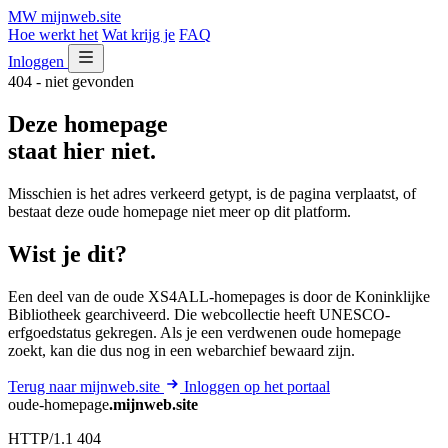
MW
mijnweb
.site
Hoe werkt het
Wat krijg je
FAQ
Inloggen
404 - niet gevonden
Deze homepage
staat hier niet.
Misschien is het adres verkeerd getypt, is de pagina verplaatst, of
bestaat deze oude homepage niet meer op dit platform.
Wist je dit?
Een deel van de oude XS4ALL-homepages is door de Koninklijke
Bibliotheek gearchiveerd. Die webcollectie heeft UNESCO-
erfgoedstatus gekregen. Als je een verdwenen oude homepage
zoekt, kan die dus nog in een webarchief bewaard zijn.
Terug naar mijnweb.site
Inloggen op het portaal
oude-homepage
.mijnweb.site
HTTP/1.1 404