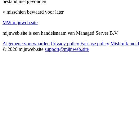
bestand niet gevonden
> misschien bewaard voor later
MW
mijnweb
.site
mijnweb.site is een handelsnaam van Managed Server B.V.
Algemene voorwaarden
Privacy policy
Fair use policy
Misbruik mel
© 2026 mijnweb.site
support@mijnweb.site