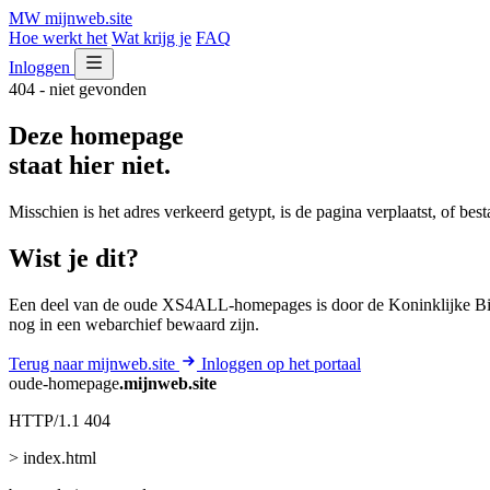
MW
mijnweb
.site
Hoe werkt het
Wat krijg je
FAQ
Inloggen
404 - niet gevonden
Deze homepage
staat hier niet.
Misschien is het adres verkeerd getypt, is de pagina verplaatst, of be
Wist je dit?
Een deel van de oude XS4ALL-homepages is door de Koninklijke Bib
nog in een webarchief bewaard zijn.
Terug naar mijnweb.site
Inloggen op het portaal
oude-homepage
.mijnweb.site
HTTP/1.1 404
> index.html