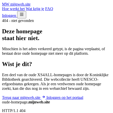
MW
mijnweb
.site
Hoe werkt het
Wat krijg je
FAQ
Inloggen
404 - niet gevonden
Deze homepage
staat hier niet.
Misschien is het adres verkeerd getypt, is de pagina verplaatst, of
bestaat deze oude homepage niet meer op dit platform.
Wist je dit?
Een deel van de oude XS4ALL-homepages is door de Koninklijke
Bibliotheek gearchiveerd. Die webcollectie heeft UNESCO-
erfgoedstatus gekregen. Als je een verdwenen oude homepage
zoekt, kan die dus nog in een webarchief bewaard zijn.
Terug naar mijnweb.site
Inloggen op het portaal
oude-homepage
.mijnweb.site
HTTP/1.1 404