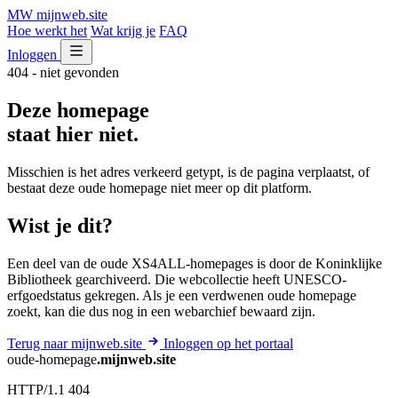
MW
mijnweb
.site
Hoe werkt het
Wat krijg je
FAQ
Inloggen
404 - niet gevonden
Deze homepage
staat hier niet.
Misschien is het adres verkeerd getypt, is de pagina verplaatst, of
bestaat deze oude homepage niet meer op dit platform.
Wist je dit?
Een deel van de oude XS4ALL-homepages is door de Koninklijke
Bibliotheek gearchiveerd. Die webcollectie heeft UNESCO-
erfgoedstatus gekregen. Als je een verdwenen oude homepage
zoekt, kan die dus nog in een webarchief bewaard zijn.
Terug naar mijnweb.site
Inloggen op het portaal
oude-homepage
.mijnweb.site
HTTP/1.1 404